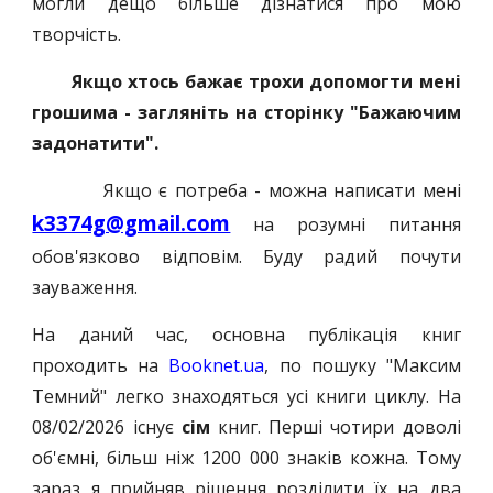
могли дещо більше дізнатися про мою
творчість.
Якщо хтось бажає трохи допомогти мені
грошима - загляніть на сторінку "Бажаючим
задонатити".
Якщо є потреба - можна написати мені
k3374g@gmail.com
на розумні питання
обов'язково відповім. Буду радий почути
зауваження.
На даний час, о
сновна публікація книг
проходить на
Booknet.ua
, по пошуку "Максим
Темний" легко знаходяться усі книги циклу. На
08/02/2026 існує
сім
книг. Перші чотири доволі
об'
ємні, більш ніж 1200 000 знаків кожна. Тому
зараз я прийняв рішення розділити їх на два