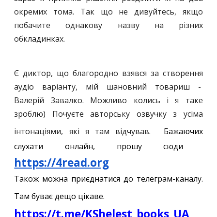
окремих тома. Так що не дивуйтесь, якщо
побачите однакову назву на різних
обкладинках.
Є
диктор, що благородно взявся за створення
аудіо варіанту, мій шановний товариш -
Валерій Завалко. Можливо колись і я таке
зроблю) Почуєте авторську озвучку з усіма
інтонаціями, які я там відчував.
Бажаюч
их
слухати онлайн
, прошу сюди
https://4read.org
Також можна приєднатися до телеграм-каналу.
Там буває дещо цікаве.
https://t.me/KShelest_books_UA