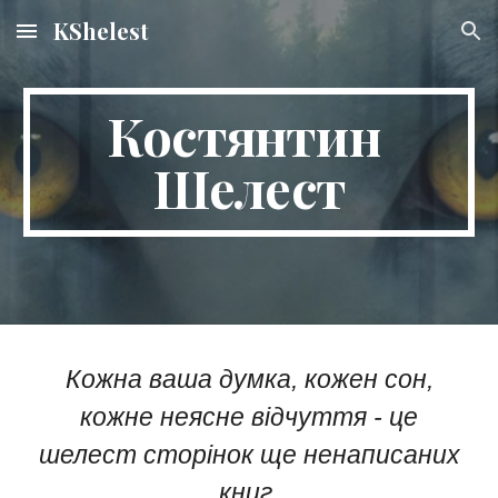
KShelest
Skip to main content
Skip to navigation
Костянтин
Шелест
Кожна ваша думка, кожен сон,
кожне неясне відчуття - це
шелест сторінок ще ненаписаних
книг.