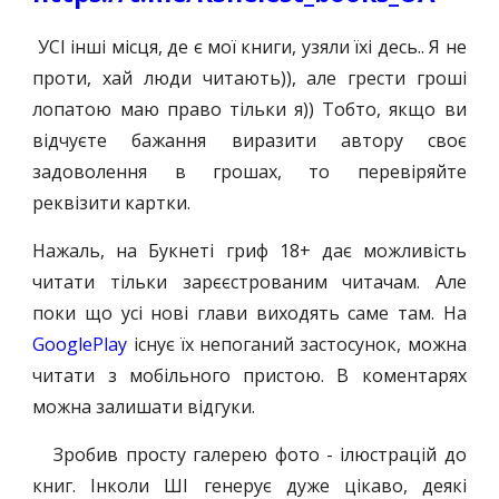
УСІ інші місця, де є мої книги, узяли їхі десь.. Я не
проти, хай люди читають)), але грести гроші
лопатою маю право тільки я)) Тобто, якщо ви
відчуєте бажання виразити автору своє
задоволення в грошах, то перевіряйте
реквізити картки.
Нажаль, на Букнеті гриф 18+ дає можливість
читати тільки зарєєстрованим читачам. Але
поки що усі нові глави виходять саме там. На
GooglePlay
існує їх непоганий застосунок, можна
читати з мобільного пристою.
В коментарях
можна залишати відгуки.
Зробив просту галерею фото - ілюстрацій до
книг.
І
нколи ШІ генерує дуже цікаво, деякі